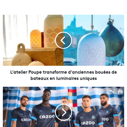
L
’
a
t
e
l
i
e
r
P
L’atelier Poupe transforme d'anciennes bouées de
o
bateaux en luminaires uniques
u
p
L
e
'
t
O
r
M
a
d
n
é
s
v