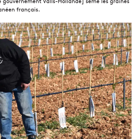
e gouvernement Valls-Hollande] sème les graines
ranéen français.