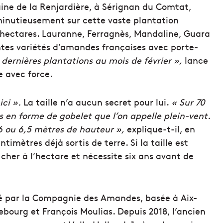
aine de la Renjardière, à Sérignan du Comtat,
 minutieusement sur cette vaste plantation
’hectares. Lauranne, Ferragnès, Mandaline, Guara
ntes variétés d’amandes françaises avec porte-
 dernières plantations au mois de février »,
lance
le avec force.
ici ».
La taille n’a aucun secret pour lui.
« Sur 70
és en forme de gobelet que l’on appelle plein-vent.
6 ou 6,5 mètres de hauteur »,
explique-t-il, en
timètres déjà sortis de terre. Si la taille est
her à l’hectare et nécessite six ans avant de
oité par la Compagnie des Amandes, basée à Aix-
ourg et François Moulias. Depuis 2018, l’ancien