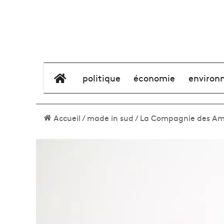
élément de menu
politique
économie
environ
Accueil
/
made in sud
/
La Compagnie des Aman