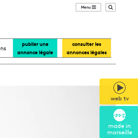
Sidebar (barre lat
Recherche
publier une
consulter les
ans
annonce légale
annonces légales
web tv
made in
marseille