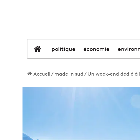
élément de menu
politique
économie
environ
Accueil
/
made in sud
/
Un week-end dédié à 