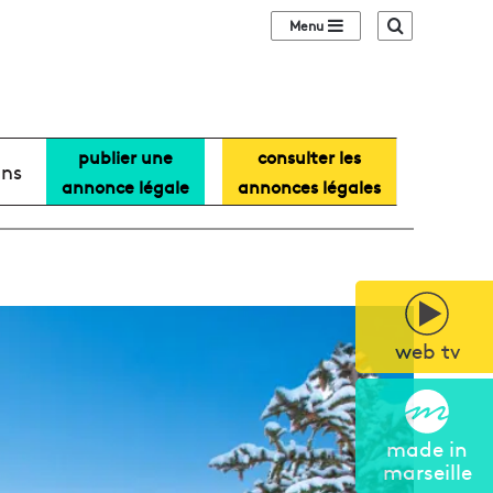
Sidebar (barre lat
Recherche
publier une
consulter les
ans
annonce légale
annonces légales
web tv
made in
marseille