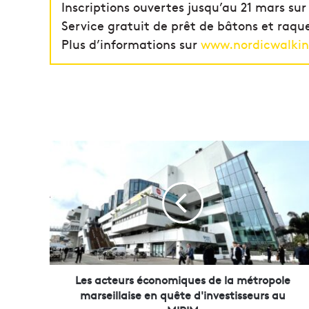
Inscriptions ouvertes jusqu’au 21 mars sur
Service gratuit de prêt de bâtons et raqu
Plus d’informations sur
www.nordicwalkin
L
e
s
a
c
t
e
u
r
s
Les acteurs économiques de la métropole
é
marseillaise en quête d'investisseurs au
c