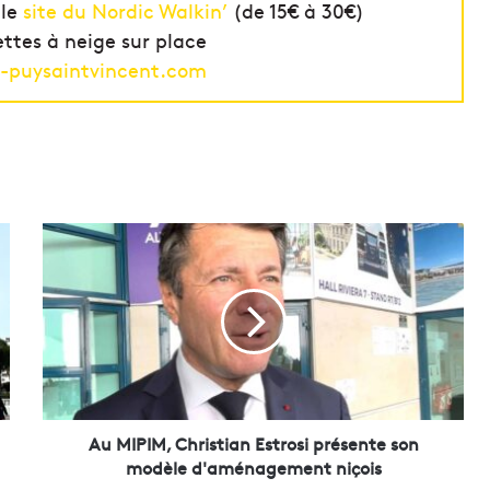
 le
site du Nordic Walkin’
(de 15€ à 30€)
ettes à neige sur place
-puysaintvincent.com
A
u
M
I
P
I
M
,
C
h
Au MIPIM, Christian Estrosi présente son
r
modèle d'aménagement niçois
i