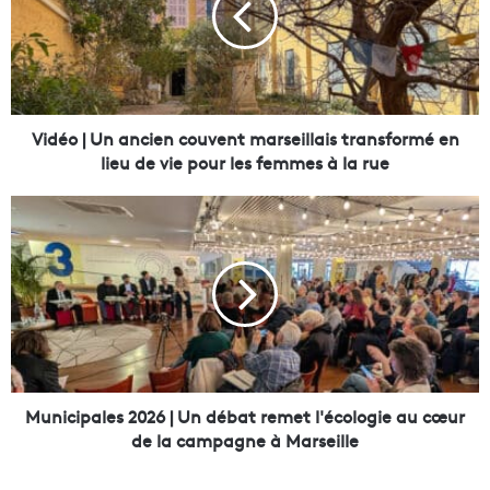
o
|
U
n
a
n
Vidéo | Un ancien couvent marseillais transformé en
c
lieu de vie pour les femmes à la rue
i
e
M
n
u
c
n
o
i
u
c
v
i
e
p
n
a
t
l
m
e
Municipales 2026 | Un débat remet l'écologie au cœur
a
s
de la campagne à Marseille
r
2
s
0