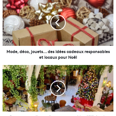
M
o
d
e
,
d
é
c
o
,
Mode, déco, jouets... des idées cadeaux responsables
j
et locaux pour Noël
o
u
B
e
u
t
r
s
e
.
a
.
u
.
x
d
,
e
s
s