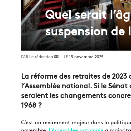
Quel serait l’âg
suspension de 
La rédaction
Envoyer
13 novembre 2025
un
courriel
La réforme des retraites de 2023
l’Assemblée national. Si le Sénat
seraient les changements concret
1968 ?
C’est un revirement majeur dans la politiqu
novembre,
l’Assemblée nationale
a majorita