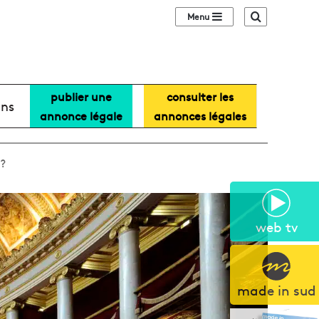
Sidebar (barre lat
Recherche
publier une
consulter les
ans
annonce légale
annonces légales
 ?
web tv
made in sud