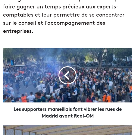
faire gagner un temps précieux aux experts-
comptables et leur permettre de se concentrer
sur le conseil et l’accompagnement des
entreprises.
L
e
s
s
u
p
p
o
r
t
Les supporters marseillais font vibrer les rues de
e
Madrid avant Real-OM
r
s
U
m
n