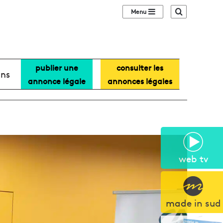
Sidebar (barre lat
Recherche
publier une
consulter les
ans
annonce légale
annonces légales
web tv
made in sud