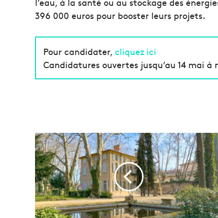
l’eau, à la santé ou au stockage des énergie
396 000 euros pour booster leurs projets.
Pour candidater,
cliquez ici
Candidatures ouvertes jusqu’au 14 mai à 
A
i
x
-
e
n
-
P