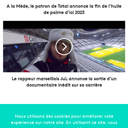
e
A la Mède, le patron de Total annonce la fin de l’huile
p
de palme d’ici 2023
a
t
L
r
e
o
r
n
a
d
p
e
p
T
e
o
u
t
r
a
m
Le rappeur marseillais JuL annonce la sortie d'un
l
a
documentaire inédit sur sa carrière
a
r
n
s
n
e
o
i
n
l
c
l
Copyright © 2014-2022
Made in Marseille
. Tous droits
e
a