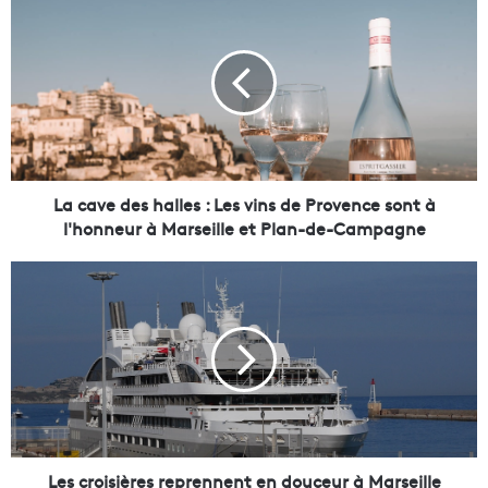
a
c
a
v
e
d
e
s
h
La cave des halles : Les vins de Provence sont à
a
l'honneur à Marseille et Plan-de-Campagne
l
l
L
e
e
s
s
:
c
L
r
e
o
s
i
v
s
i
i
n
è
Les croisières reprennent en douceur à Marseille