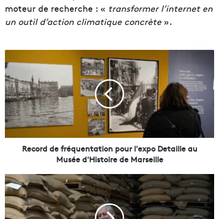
moteur de recherche : «
transformer l’internet en
un outil d’action climatique concrète
».
R
e
c
o
r
d
d
e
f
r
Record de fréquentation pour l'expo Detaille au
é
Musée d'Histoire de Marseille
q
u
H
e
e
n
n
t
r