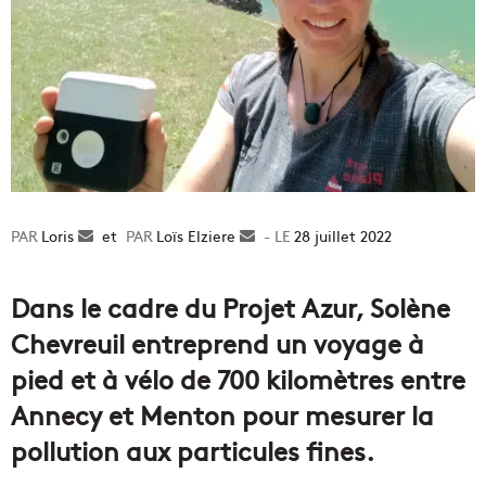
Loris
Envoyer
et
Loïs Elziere
Envoyer
28 juillet 2022
un
un
courriel
courriel
Dans le cadre du Projet Azur, Solène
Chevreuil entreprend un voyage à
pied et à vélo de 700 kilomètres entre
Annecy et Menton pour mesurer la
pollution aux particules fines.