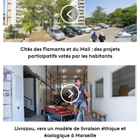
t
é
s
d
e
s
F
l
Cités des Flamants et du Mail : des projets
a
participatifs votés par les habitants
m
a
L
n
i
t
v
s
r
e
a
t
z
d
o
u
u
M
,
a
v
Livrazou, vers un modèle de livraison éthique et
i
e
écologique à Marseille