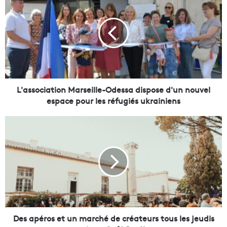
'
a
s
s
o
c
i
a
t
L'association Marseille-Odessa dispose d'un nouvel
i
espace pour les réfugiés ukrainiens
o
n
D
M
e
a
s
r
a
s
p
e
é
i
r
l
o
l
s
e
e
Des apéros et un marché de créateurs tous les jeudis
-