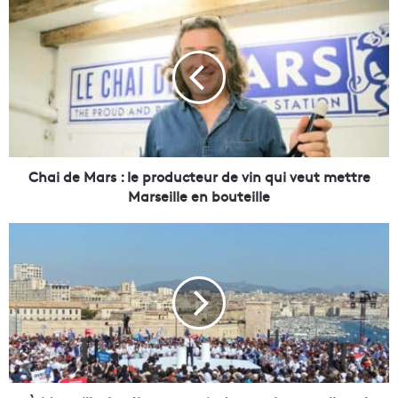
C
h
a
i
d
e
M
a
r
s
Chai de Mars : le producteur de vin qui veut mettre
:
Marseille en bouteille
l
e
À
p
M
r
a
o
r
d
s
u
e
c
i
t
l
e
l
u