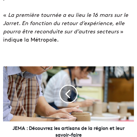
«
La première tournée a eu lieu le 16 mars sur le
Jarret. En fonction du retour d’expérience, elle
pourra être reconduite sur d’autres secteurs
»
indique la Métropole.
J
E
M
A
:
D
é
c
o
u
JEMA : Découvrez les artisans de la région et leur
v
savoir-faire