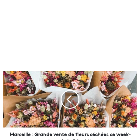
M
a
r
s
e
i
l
l
e
:
Marseille : Grande vente de fleurs séchées ce week-
G