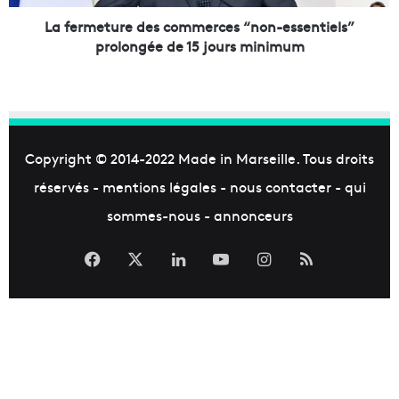
i
u
n
r
La fermeture des commerces “non-essentiels”
c
e
prolongée de 15 jours minimum
l
d
u
e
s
s
i
c
f
o
,
m
Copyright © 2014-2022
Made in Marseille
. Tous droits
d
m
réservés -
mentions légales
-
nous contacter
-
qui
é
e
c
r
sommes-nous
-
annonceurs
o
c
u
e
Facebook
X
Linkedin
YouTube
Instagram
RSS
v
s
r
“
e
n
z
o
l
n
e
-
«
e
F
s