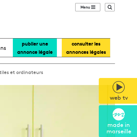
Sidebar (barre lat
Recherche
publier une
consulter les
ans
annonce légale
annonces légales
iles et ordinateurs
web tv
made in
marseille