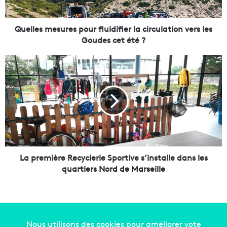
m
e
s
Quelles mesures pour fluidifier la circulation vers les
u
Goudes cet été ?
r
e
L
s
a
p
p
o
r
u
e
r
m
f
i
l
è
u
r
i
e
La première Recyclerie Sportive s’installe dans les
d
R
quartiers Nord de Marseille
i
e
f
c
i
y
e
c
r
l