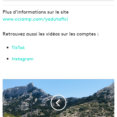
Plus d’informations sur le site
www.cciamp.com/yadutafici
Retrouvez aussi les vidéos sur les comptes :
TikTok
Instagram
Q
u
e
l
l
e
s