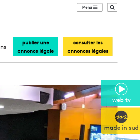
Sidebar (barre lat
Recherche
publier une
consulter les
ans
annonce légale
annonces légales
web tv
made in sud