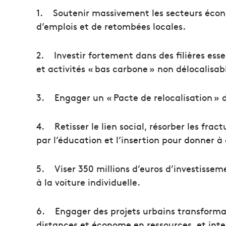
1.
Soutenir massivement les secteurs éco
d’emplois et de retombées locales.
2.
Investir fortement dans des filières esse
et activités « bas carbone » non délocalisab
3.
Engager un « Pacte de relocalisation » d
4.
Retisser le lien social, résorber les frac
par l’éducation et l’insertion pour donner 
5.
Viser
350 millions d’euros d’investisse
à la voiture individuelle.
6.
Engager des projets urbains transforma
distances et économe en ressources, et inten