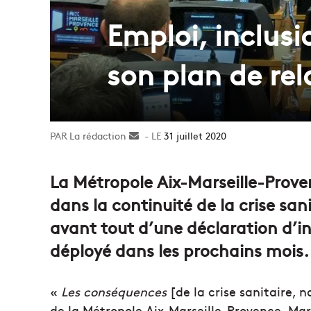
Emploi, inclusi
son plan de re
La rédaction
Envoyer
31 juillet 2020
un
courriel
La Métropole Aix-Marseille-Prove
dans la continuité de la crise sanit
avant tout d’une déclaration d’in
déployé dans les prochains mois.
«
Les conséquences
[de la crise sanitaire, n
de la Métropole Aix-Marseille-Provence, Mar