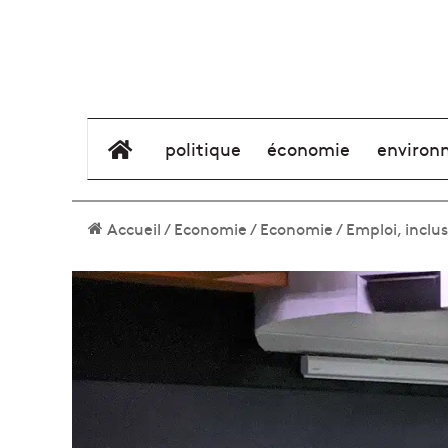
élément de menu
politique
économie
environ
Accueil
/
Economie
/
Economie
/
Emploi, inclu