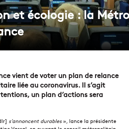
on et écologie : la Métr
lance
nce vient de voter un plan de relance
aire liée au coronavirus. Il s’agit
tentions, un plan d’actions sera
dlr]
s’annoncent durables
», lance la présidente
tine Vassal, en ouvrant le conseil métropolitain