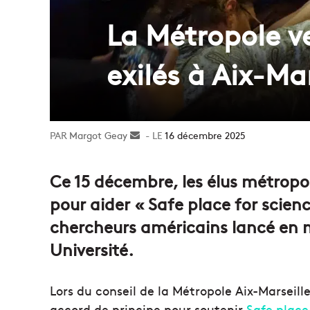
La Métropole v
exilés à Aix-Mar
Margot Geay
Envoyer
16 décembre 2025
un
courriel
Ce 15 décembre, les élus métropol
pour aider « Safe place for scienc
chercheurs américains lancé en m
Université.
Lors du conseil de la Métropole Aix-Marseill
accord de principe pour soutenir
Safe place