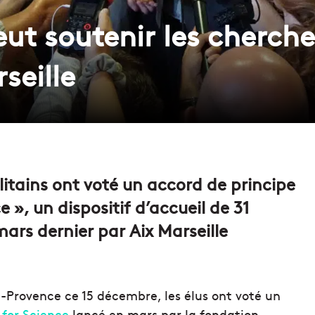
eut soutenir les cherch
seille
itains ont voté un accord de principe
e », un dispositif d’accueil de 31
ars dernier par Aix Marseille
e-Provence ce 15 décembre, les élus ont voté un
 for Science
lancé en mars par la fondation