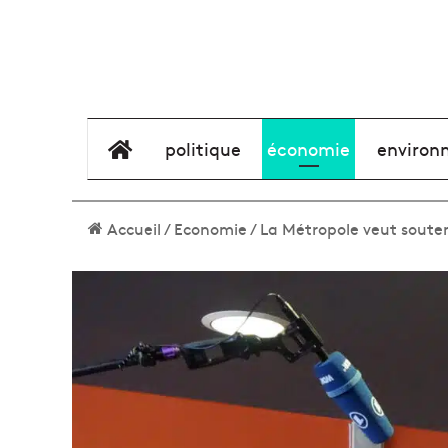
élément de menu
politique
économie
environ
Accueil
/
Economie
/
La Métropole veut souteni