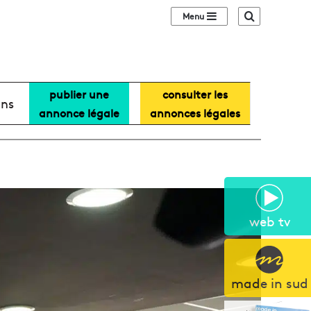
Sidebar (barre lat
Recherche
publier une
consulter les
ans
annonce légale
annonces légales
web tv
made in sud