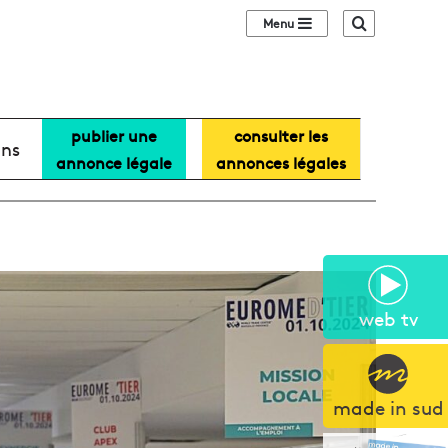
Sidebar (barre lat
Recherche
publier une
consulter les
ans
annonce légale
annonces légales
web tv
made in sud