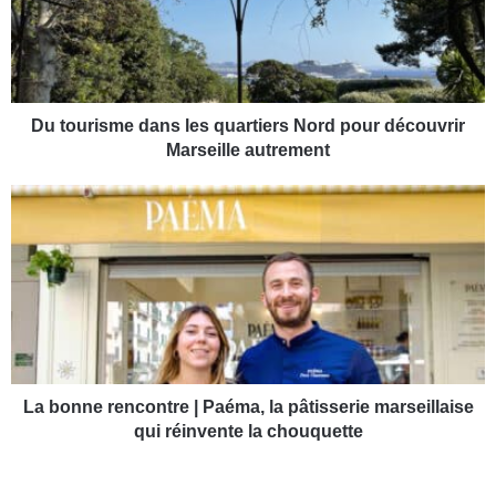
u
r
i
s
m
e
Du tourisme dans les quartiers Nord pour découvrir
d
Marseille autrement
a
n
L
s
a
l
b
e
o
s
n
q
n
u
e
a
r
r
e
t
n
La bonne rencontre | Paéma, la pâtisserie marseillaise
i
c
qui réinvente la chouquette
e
o
r
n