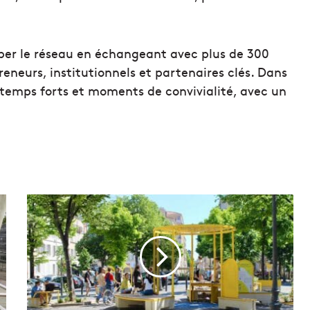
per le réseau en échangeant avec plus de 300
reneurs, institutionnels et partenaires clés. Dans
 temps forts et moments de convivialité, avec un
E
n
i
m
a
g
e
s