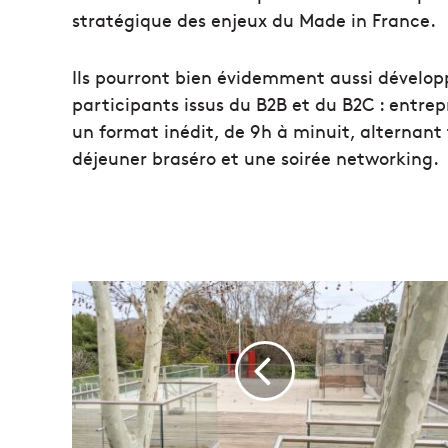
stratégique des enjeux du Made in France.
Ils pourront bien évidemment aussi dévelop
participants issus du B2B et du B2C : entrep
un format inédit, de 9h à minuit, alternant
déjeuner braséro et une soirée networking.
L
e
m
u
s
é
e
d