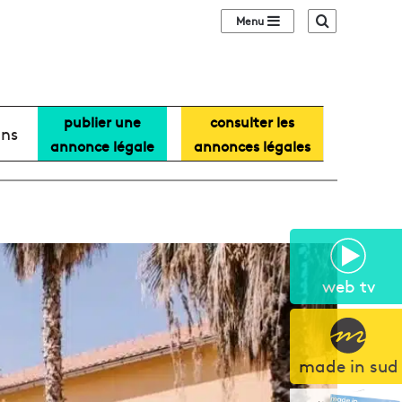
Sidebar (barre lat
Recherche
publier une
consulter les
ans
annonce légale
annonces légales
web tv
made in sud