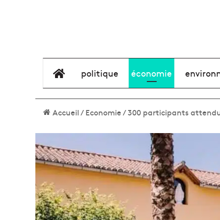
élément de menu
politique
économie
environ
Accueil
/
Economie
/
300 participants attendu