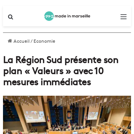
Rechercher
Me
Accueil
/
Economie
La Région Sud présente son
plan « Valeurs » avec 10
mesures immédiates