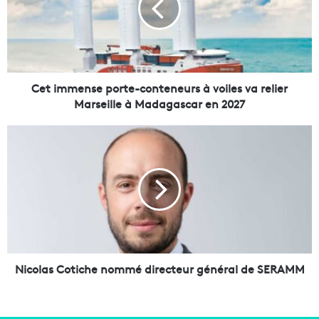
m
m
e
n
s
e
Cet immense porte-conteneurs à voiles va relier
p
Marseille à Madagascar en 2027
o
r
N
t
i
e
c
-
o
c
l
o
a
n
s
t
C
e
o
n
t
Nicolas Cotiche nommé directeur général de SERAMM
e
i
u
c
r
h