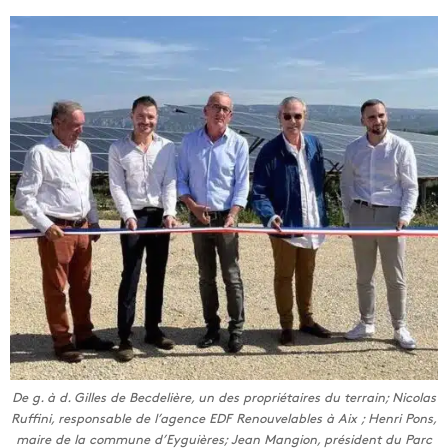
De g. à d. Gilles de Becdelière, un des propriétaires du terrain; Nicolas
Ruffini, responsable de l’agence EDF Renouvelables à Aix ; Henri Pons,
maire de la commune d’Eyguières; Jean Mangion, président du Parc