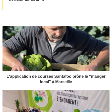
L
'
a
p
p
l
i
c
a
t
L'application de courses Santafoo prône le "manger
i
local" à Marseille
o
n
L
d
e
e
s
c
c