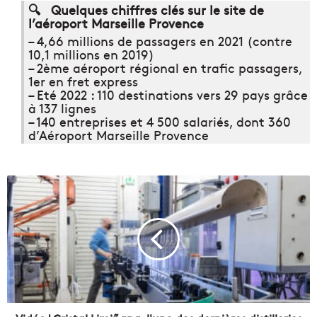
🔍 Quelques chiffres clés sur le site de
l’aéroport Marseille Provence
– 4,66 millions de passagers en 2021 (contre
10,1 millions en 2019)
– 2ème aéroport régional en trafic passagers,
1er en fret express
– Eté 2022 : 110 destinations vers 29 pays grâce
à 137 lignes
– 140 entreprises et 4 500 salariés, dont 360
d’Aéroport Marseille Provence
V
i
d
é
o
|
C
r
i
s