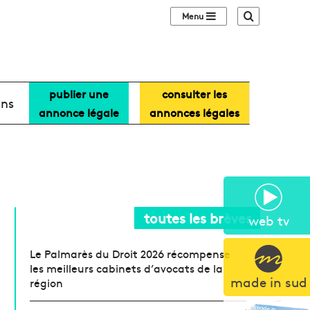
Sidebar (barre lat
Recherche
publier une
consulter les
ans
annonce légale
annonces légales
toutes les brèves
web tv
Le Palmarès du Droit 2026 récompense
les meilleurs cabinets d’avocats de la
made in sud
région