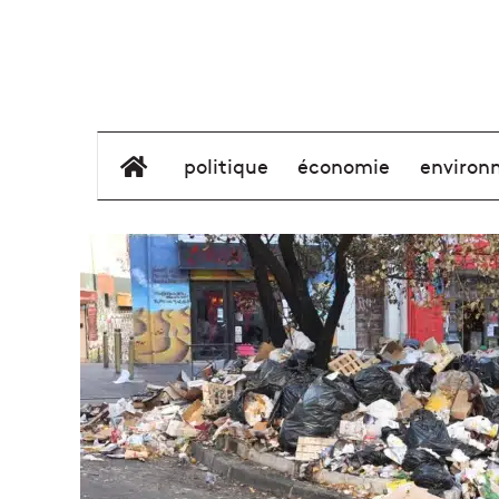
élément de menu
politique
économie
environ