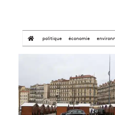
élément de menu
politique
économie
environ