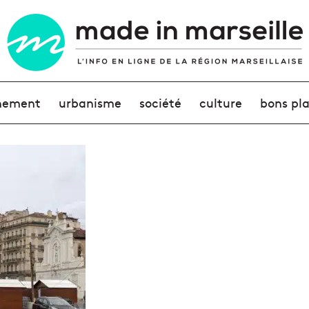
nement
urbanisme
société
culture
bons pl