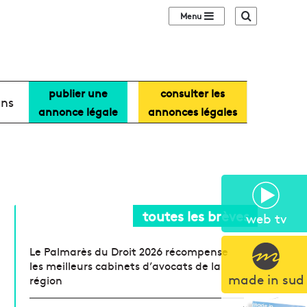
Sidebar (barre lat
Recherche
publier une
consulter les
ans
annonce légale
annonces légales
toutes les brèves
web tv
Le Palmarès du Droit 2026 récompense
les meilleurs cabinets d’avocats de la
made in sud
région