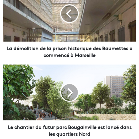
d
é
m
o
l
i
t
i
La démolition de la prison historique des Baumettes a
o
commencé à Marseille
n
d
L
e
e
l
c
a
h
p
a
r
n
i
t
s
i
o
e
n
r
Le chantier du futur parc Bougainville est lancé dans
h
d
les quartiers Nord
i