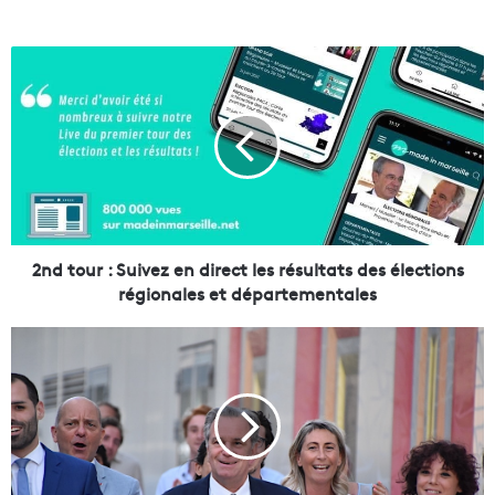
2
n
d
t
o
u
r
:
S
u
2nd tour : Suivez en direct les résultats des élections
i
régionales et départementales
v
e
R
z
é
e
g
n
i
d
o
i
n
r
a