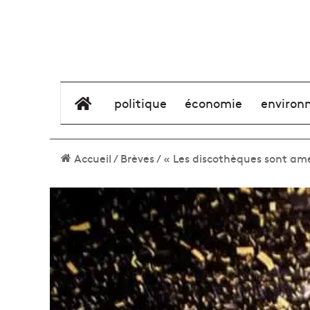
élément de menu
politique
économie
environ
Accueil
/
Brèves
/
« Les discothèques sont amen