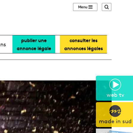
Sidebar (barre lat
Recherche
publier une
consulter les
ans
annonce légale
annonces légales
web tv
made in sud