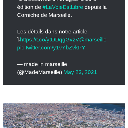
édition de
#LaVoieEstLibre
depuis la
Corniche de Marseille.
Les détails dans notre article
⤵️
https://t.co/ytODqgGvzV
@marseille
pic.twitter.com/y1vYbZvkPY
— made in marseille
(@MadeMarseille)
May 23, 2021
L
e
p
a