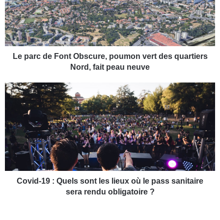
r
c
d
e
F
o
Le parc de Font Obscure, poumon vert des quartiers
n
Nord, fait peau neuve
t
O
C
b
o
s
v
c
i
u
d
r
-
e
1
,
9
p
:
o
Q
Covid-19 : Quels sont les lieux où le pass sanitaire
u
u
sera rendu obligatoire ?
m
e
o
l