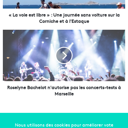
e
s
t
« La voie est libre » : Une journée sans voiture sur la
l
Corniche et à l'Estaque
i
b
R
r
o
e
s
»
e
:
l
U
y
n
n
e
e
j
B
o
a
Roselyne Bachelot n'autorise pas les concerts-tests à
u
c
Marseille
r
h
n
e
é
l
e
o
s
t
a