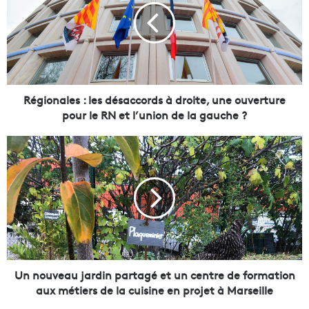
i
o
n
a
l
e
s
Régionales : les désaccords à droite, une ouverture
:
pour le RN et l’union de la gauche ?
l
e
U
s
n
d
n
é
o
s
u
a
v
c
e
c
a
o
u
r
j
Un nouveau jardin partagé et un centre de formation
d
a
aux métiers de la cuisine en projet à Marseille
s
r