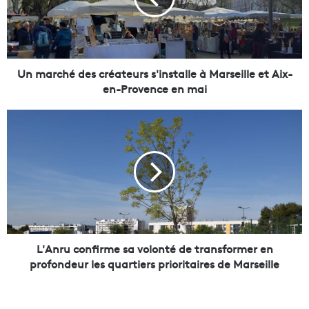
c
h
é
d
e
Un marché des créateurs s'installe à Marseille et Aix-
s
en-Provence en mai
c
r
L
é
'
a
A
t
n
e
r
u
u
r
c
s
o
s
n
'
f
L'Anru confirme sa volonté de transformer en
i
i
profondeur les quartiers prioritaires de Marseille
n
r
s
m
t
e