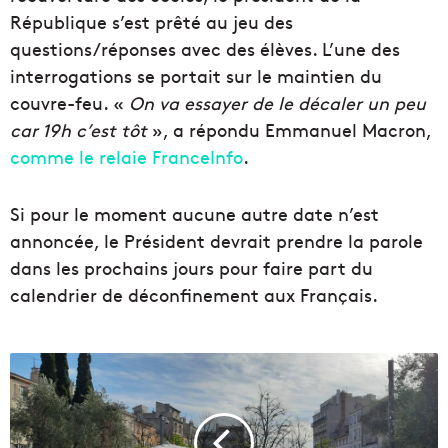
République s’est prêté au jeu des
questions/réponses avec des élèves. L’une des
interrogations se portait sur le maintien du
couvre-feu. «
On va essayer de le décaler un peu
car 19h c’est tôt
», a répondu Emmanuel Macron,
comme le relaie FranceInfo
.
Si pour le moment aucune autre date n’est
annoncée, le Président devrait prendre la parole
dans les prochains jours pour faire part du
calendrier de déconfinement aux Français.
U
n
m
a
r