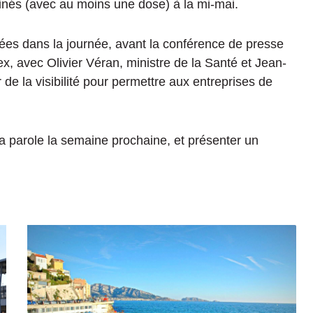
ccinés (avec au moins une dose) à la mi-mai.
ées dans la journée, avant la conférence de presse
, avec Olivier Véran, ministre de la Santé et Jean-
e la visibilité pour permettre aux entreprises de
la parole la semaine prochaine, et présenter un
M
a
r
s
e
i