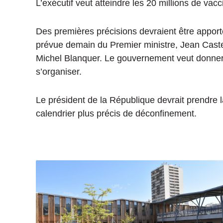
L’exécutif veut atteindre les 20 millions de va
Des premières précisions devraient être apport
prévue demain du Premier ministre, Jean Castex
Michel Blanquer. Le gouvernement veut donner d
s’organiser.
Le président de la République devrait prendre 
calendrier plus précis de déconfinement.
L
a
V
i
l
l