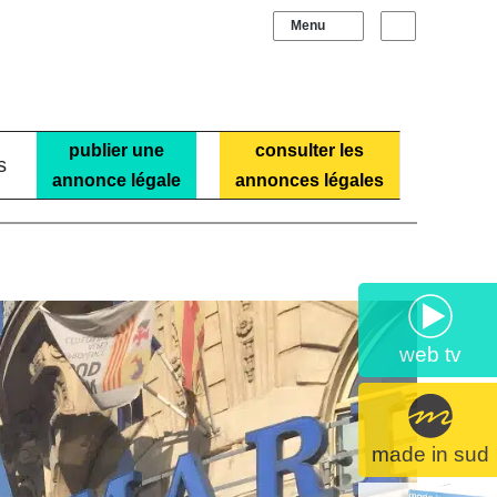
Sidebar (barre laté
Recherche
publier une
consulter les
s
annonce légale
annonces légales
web tv
made in sud