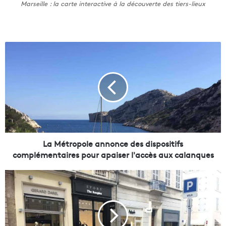
Marseille : la carte interactive à la découverte des tiers-lieux
L
a
M
é
t
r
o
p
o
l
La Métropole annonce des dispositifs
e
complémentaires pour apaiser l'accès aux calanques
a
n
C
n
o
o
u
n
p
c
d