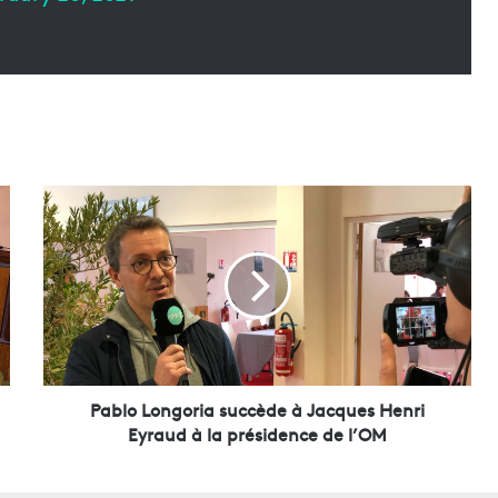
P
a
b
l
o
L
o
n
g
o
Pablo Longoria succède à Jacques Henri
r
Eyraud à la présidence de l’OM
i
a