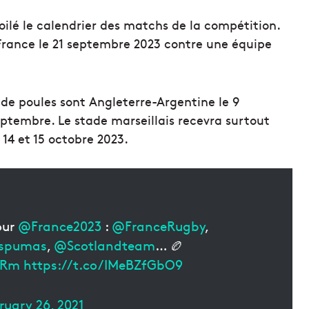
ilé le calendrier des matchs de la compétition.
rance le 21 septembre 2023 contre une équipe
 de poules sont Angleterre-Argentine le 9
ptembre. Le stade marseillais recevra surtout
 14 et 15 octobre 2023.
our
@France2023
:
@FranceRugby
,
spumas
,
@Scotlandteam
… 🏉
wRm
https://t.co/IMeBZfGbO9
ruary 26, 2021