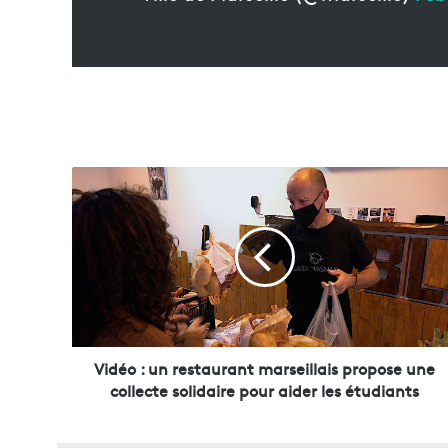
V
i
d
é
o
:
u
n
r
e
Vidéo : un restaurant marseillais propose une
s
collecte solidaire pour aider les étudiants
t
a