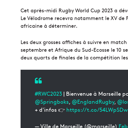
Cet après-midi Rugby World Cup 2023 a dévo
Le Vélodrome recevra notamment le XV de F
africaine à déterminer.
Les deux grosses affiches à suivre en match
septembre et Afrique du Sud-Ecosse le 10 se
deux quarts de finales de la compétition les
#RWC2023
| Bienvenue à Marseille p
@Springboks
,
@EnglandRugby
,
@lo
+ d'infos 👉
https://t.co/54LWpSD
— Ville de Marseille (@marseille)
Feb