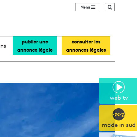
Sidebar (barre lat
Recherche
publier une
consulter les
ans
annonce légale
annonces légales
web tv
made in sud