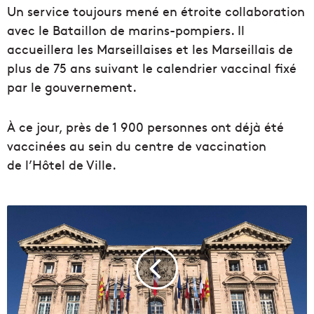
Un service toujours mené en étroite collaboration
avec le Bataillon de marins-pompiers. Il
accueillera les Marseillaises et les Marseillais de
plus de 75 ans suivant le calendrier vaccinal fixé
par le gouvernement.
À ce jour, près de 1 900 personnes ont déjà été
vaccinées au sein du centre de vaccination
de l’Hôtel de Ville.
M
a
r
s
e
i
l