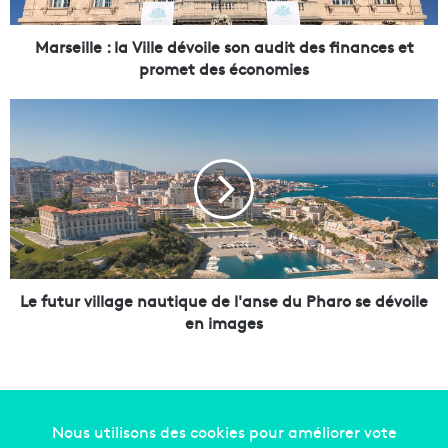
l
e
:
Marseille : la Ville dévoile son audit des finances et
l
promet des économies
a
V
L
i
e
l
f
l
u
e
t
d
u
é
r
v
v
o
i
i
l
Le futur village nautique de l'anse du Pharo se dévoile
l
l
en images
e
a
s
g
o
e
n
n
a
a
u
u