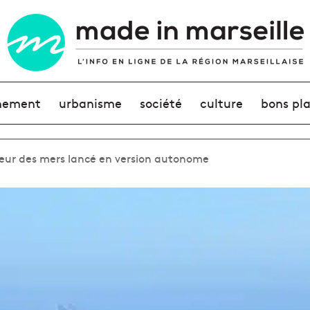
nement
urbanisme
société
culture
bons pl
oyeur des mers lancé en version autonome