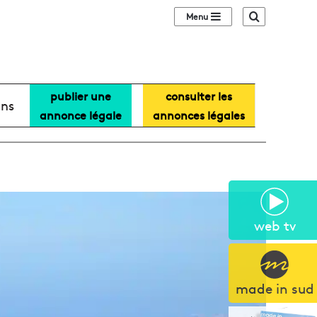
Sidebar (barre lat
Recherche
publier une
consulter les
ans
annonce légale
annonces légales
web tv
made in sud