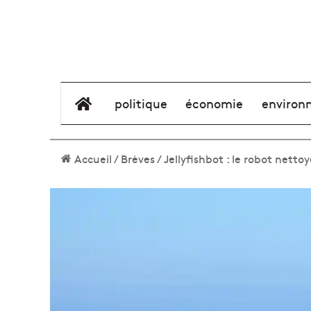
élément de menu
politique
économie
environ
Accueil
/
Brèves
/
Jellyfishbot : le robot nett