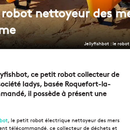
le robot nettoyeur des m
ome
Jellyfishbot : le ro
yfishbot, ce petit robot collecteur de
société Iadys, basée Roquefort-la-
mandé, il possède à présent une
hbot
, le petit robot électrique nettoyeur des mers
ent télécommandé, ce collecteur de déchets et