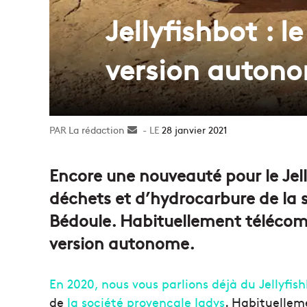
Jellyfishbot : 
version auton
La rédaction
Envoyer
28 janvier 2021
un
courriel
Encore une nouveauté pour le Jell
déchets et d’hydrocarbure de la 
Bédoule. Habituellement télécom
version autonome.
En 2020, nous vous parlions déjà du Jellyfis
de
la société provençale Iadys
. Habituellem