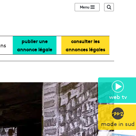
Sidebar (barre lat
Recherche
publier une
consulter les
ans
annonce légale
annonces légales
web tv
made in sud