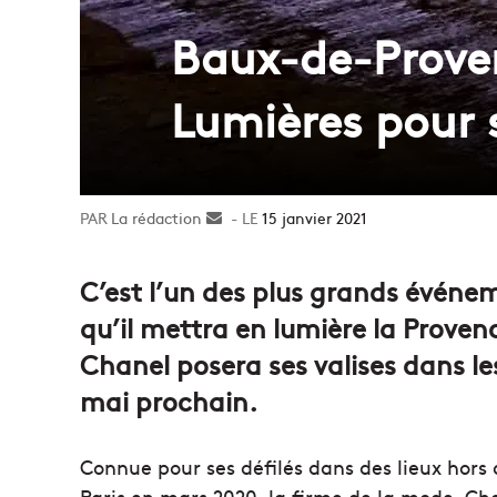
Baux-de-Provenc
Lumières pour 
La rédaction
Envoyer
15 janvier 2021
un
courriel
C’est l’un des plus grands événe
qu’il mettra en lumière la Provence
Chanel posera ses valises dans le
mai prochain.
Connue pour ses défilés dans des lieux ho
Paris en mars 2020, la firme de la mode, Cha