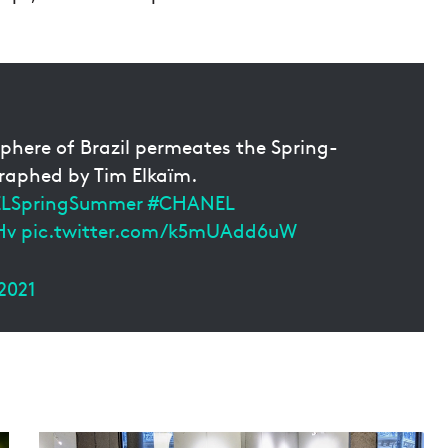
phere of Brazil permeates the Spring-
raphed by Tim Elkaïm.
LSpringSummer
#CHANEL
Hv
pic.twitter.com/k5mUAdd6uW
2021
L