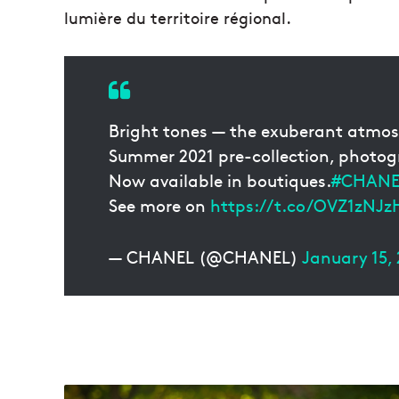
lumière du territoire régional.
Bright tones — the exuberant atmos
Summer 2021 pre-collection, photog
Now available in boutiques.
#CHANE
See more on
https://t.co/OVZ1zNJz
— CHANEL (@CHANEL)
January 15, 
U