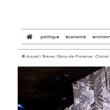
élément de menu
politique
économie
environ
Accueil
/
Brèves
/
Baux-de-Provence : Chanel c