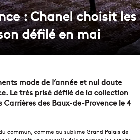
e : Chanel choisit les 
son défilé en mai
ments mode de l’année et nul doute
. Le très prisé défilé de la collection
s Carrières des Baux-de-Provence le 4
rs du commun, comme au sublime Grand Palais de
nel, devrait une nouvelle fois marquer les esprits