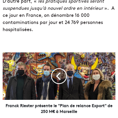
D’autre part, «
les pratiques sportives seront
suspendues jusqu’à nouvel ordre en intérieur
». A
ce jour en France, on dénombre 16 000
contaminations par jour et 24 769 personnes
hospitalisées.
F
r
a
n
c
k
R
i
e
s
Franck Riester présente le "Plan de relance Export" de
t
250 M€ à Marseille
e