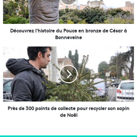
v
r
e
z
l
Découvrez l'histoire du Pouce en bronze de César à
'
Bonneveine
h
i
P
s
r
t
è
o
s
i
d
r
e
e
3
d
0
u
0
P
p
Près de 300 points de collecte pour recycler son sapin
o
o
de Noël
u
i
c
n
e
t