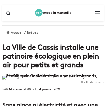
Rechercher
Me
Accueil
/
Brèves
La Ville de Cassis installe une
patinoire écologique en plein
air pour petits et grands
© ville de Cassis
Maroine Jit
Envoyer
4 janvier 2021
un
courriel
Sans glace ni électricité et avec une