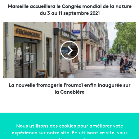
a
Marseille accueillera le Congrès mondial de la nature
c
du 3 au 11 septembre 2021
c
u
L
e
a
i
n
l
o
l
u
e
v
r
e
a
l
l
l
e
e
La nouvelle fromagerie Froumaï enfin inaugurée sur
C
f
la Canebière
o
r
n
o
g
m
r
a
è
g
s
e
Copyright © 2014-2022
Made in Marseille
. Tous droits
m
r