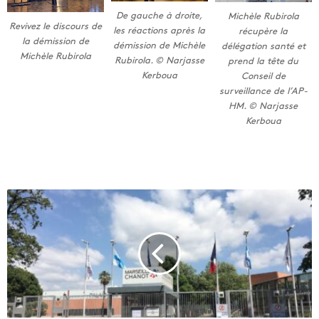
De gauche à droite,
Michèle Rubirola
Revivez le discours de
les réactions après la
récupère la
la démission de
démission de Michèle
délégation santé et
Michèle Rubirola
Rubirola. © Narjasse
prend la tête du
Kerboua
Conseil de
surveillance de l’AP-
HM. © Narjasse
Kerboua
M
a
r
s
e
i
l
l
e