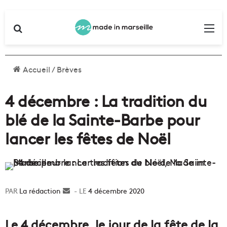
Rechercher
Me
Accueil
/
Brèves
4 décembre : La tradition du
blé de la Sainte-Barbe pour
lancer les fêtes de Noël
La rédaction
Envoyer
4 décembre 2020
un
courriel
Le 4 décembre, le jour de la fête de la