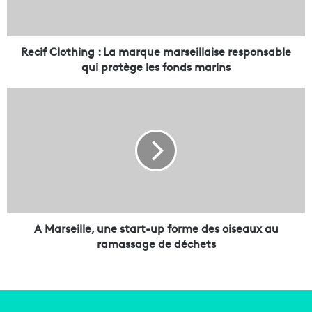
l
o
t
h
Recif Clothing : La marque marseillaise responsable
i
qui protège les fonds marins
n
g
A
:
M
L
a
a
r
m
s
a
e
r
i
q
l
u
l
e
e
A Marseille, une start-up forme des oiseaux au
m
,
ramassage de déchets
a
u
r
n
s
e
e
s