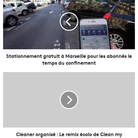
t
a
t
i
o
n
n
e
m
Stationnement gratuit à Marseille pour les abonnés le
e
temps du confinement
n
t
C
g
l
r
e
a
a
t
n
u
e
i
r
t
o
à
r
M
g
Cleaner organisé : Le remix écolo de Clean my