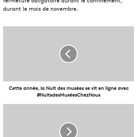
fermeture obligatoire durant le confinement,
durant le mois de novembre.
C
e
t
t
e
a
n
n
é
e
Cette année, la Nuit des musées se vit en ligne avec
,
#NuitsdesMuséesChezNous
l
a
C
N
o
u
m
i
m
t
e