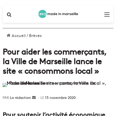
Rechercher
Me
Accueil
/
Brèves
Pour aider les commerçants,
la Ville de Marseille lance le
site « consommons local »
La rédaction
Envoyer
13 novembre 2020
un
courriel
Pour soutenir l’activité économique